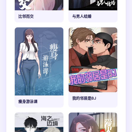
比邻而交
与男人结婚
我的邻居是BJ
瘦身游泳课