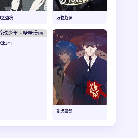
海之边境
万物起源
珍珠少年
驯虎要领