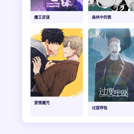
魔王逆谋
森林中的熊
爱情魔咒
过度呼吸