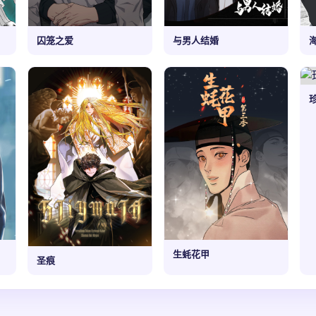
囚笼之爱
与男人结婚
生蚝花甲
圣痕