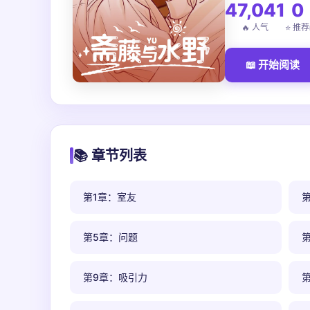
47,041
0
🔥 人气
⭐ 推荐
📖 开始阅读
📚 章节列表
第1章：室友
第5章：问题
第9章：吸引力