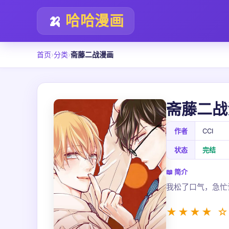
🍌
哈哈漫画
首页
›
分类
›
斋藤二战漫画
斋藤二战
作者
CCI
状态
完结
📖 简介
我松了口气，急忙
★★★★ ☆