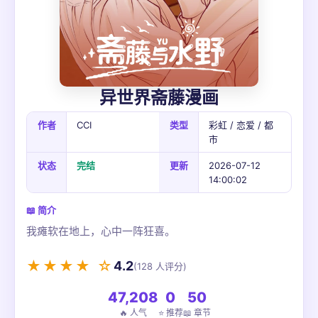
异世界斋藤漫画
作者
CCI
类型
彩虹 / 恋爱 / 都
市
状态
完结
更新
2026-07-12
14:00:02
📖 简介
我瘫软在地上，心中一阵狂喜。
★★★★ ☆
4.2
(128 人评分)
47,208
0
50
🔥 人气
⭐ 推荐
📖 章节