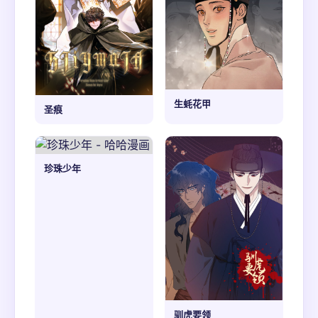
生蚝花甲
圣痕
珍珠少年
驯虎要领