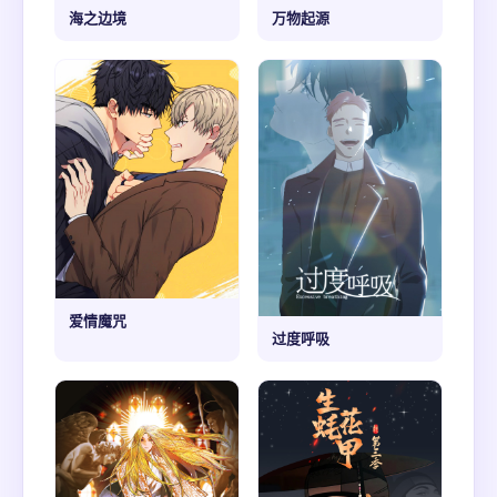
海之边境
万物起源
爱情魔咒
过度呼吸