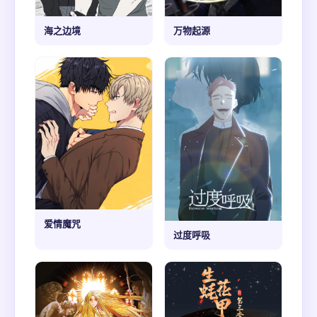
海之边境
万物起源
爱情魔咒
过度呼吸