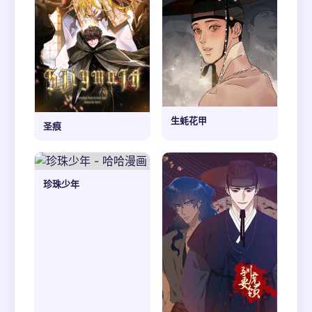
生蚝花甲
圣痕
珍珠少年