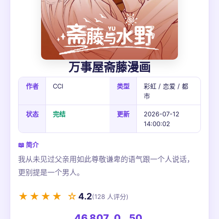
万事屋斋藤漫画
作者
CCI
类型
彩虹 / 恋爱 / 都
市
状态
完结
更新
2026-07-12
14:00:02
📖 简介
我从未见过父亲用如此尊敬谦卑的语气跟一个人说话，
更别提是一个男人。
★★★★ ☆
4.2
(128 人评分)
46,807
0
50