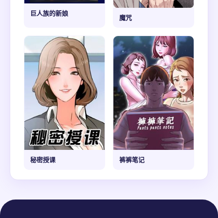
巨人族的新娘
魔咒
秘密授课
裤裤笔记