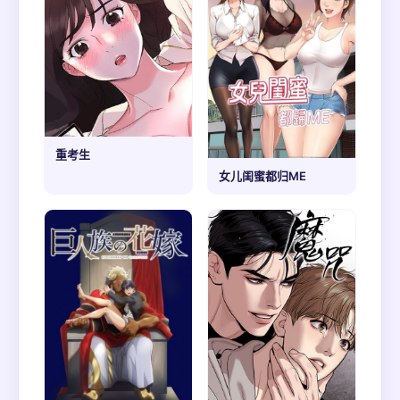
重考生
女儿闺蜜都归ME