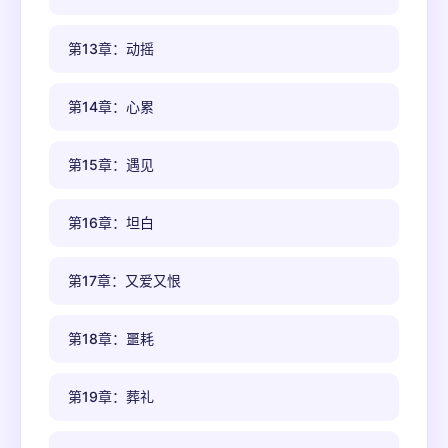
第13章：动摇
第14章：心累
第15章：遇见
第16章：坦白
第17章：又爱又恨
第18章：噩耗
第19章：葬礼