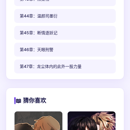
第44章：温颜司墨衍
第45章：断情逐妖记
第46章：天眼刑警
第47章：龙尘体内的此外一股力量
📖 猜你喜欢