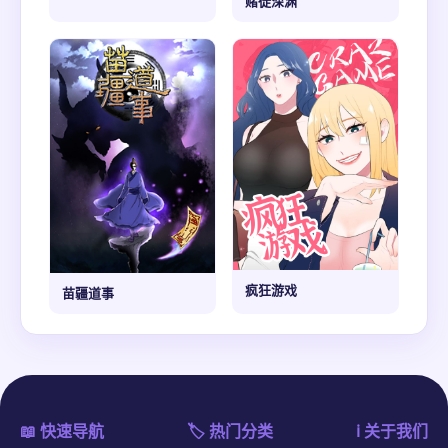
赌徒深渊
疯狂游戏
苗疆道事
📖 快速导航
🏷️ 热门分类
ℹ️ 关于我们