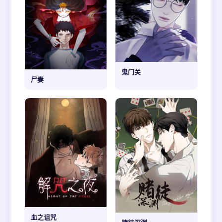
鬼门关
尸妻
血之诅咒