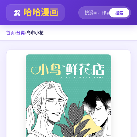
🍌
哈哈漫画
搜索
首页
›
分类
›
岛市小花