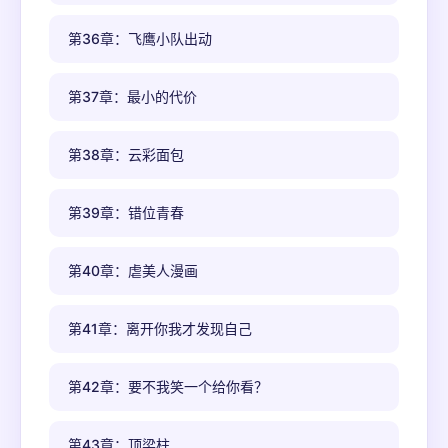
第36章：飞鹰小队出动
第37章：最小的代价
第38章：云彩面包
第39章：错位青春
第40章：虐美人漫画
第41章：离开你我才发现自己
第42章：要不我笑一个给你看？
第43章：顶梁柱