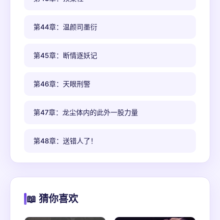
第44章：温颜司墨衍
第45章：断情逐妖记
第46章：天眼刑警
第47章：龙尘体内的此外一股力量
第48章：送错人了！
📖 猜你喜欢