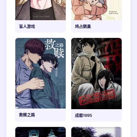
盲人游戏
鸠占鹊巢
救赎之路
成都1995