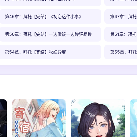
第46章：拜托【完结】《初恋这件小事》
第47章：拜
第50章：拜托【完结】一边做饭一边躁狂暴躁
第51章：拜
第54章：拜托【完结】秋娃异变
第55章：拜