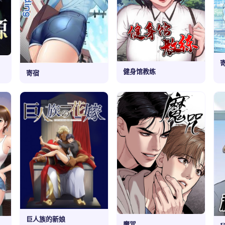
健身馆教练
寄宿
巨人族的新娘
魔咒