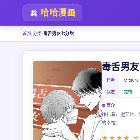
🍌
哈哈漫画
首页
›
分类
›
毒舌男友七分甜
毒舌男友
作者
Mitsuru
状态
完结
📖 简介
挣扎着、迷茫地、
的幸福！
★★★★ ☆