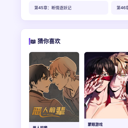
第45章：断情逐妖记
第46
📖 猜你喜欢
蒙眼游戏
恶人前辈