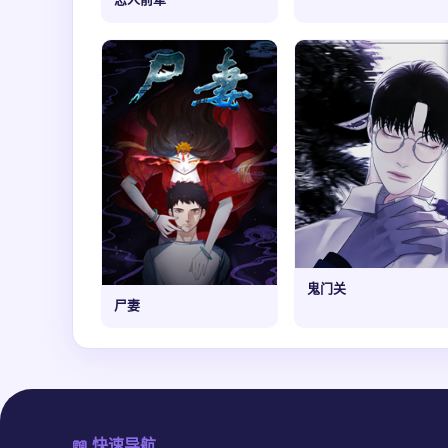
鬼门关
尸妻
📖 快速导航