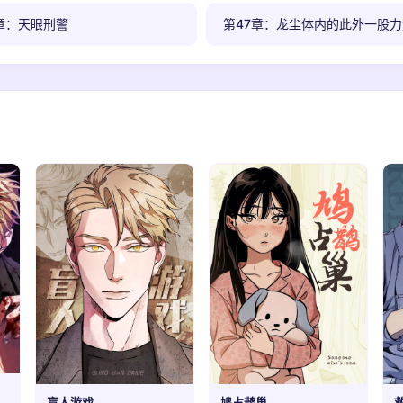
章：天眼刑警
第47章：龙尘体内的此外一股力
盲人游戏
鸠占鹊巢