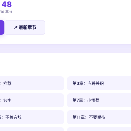
48
荐
📖 章节
📌 最新章节
：推荐
第3章：应聘兼职
：名字
第7章：小雏菊
章：不善言辞
第11章：不要期待