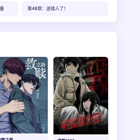
量
第48章：送错人了！
救赎之路