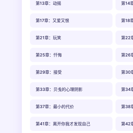
第13章：动摇
第14
第17章：又爱又恨
第18
第21章：玩笑
第22
第25章：忏悔
第26
第29章：接受
第30
第33章：贝戋的心理阴影
第3
第37章：最小的代价
第38
第41章：离开你我才发现自己
第42