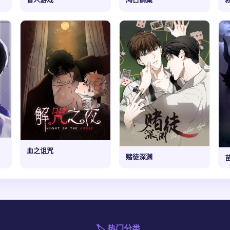
血之诅咒
赌徒深渊
🏷️ 热门分类