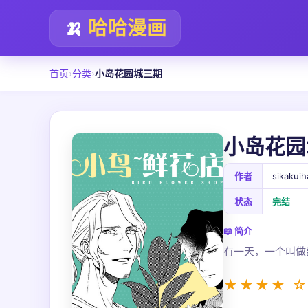
🍌
哈哈漫画
首页
›
分类
›
小岛花园城三期
小岛花园
作者
sikakui
状态
完结
📖 简介
有一天，一个叫做
★★★★ ☆