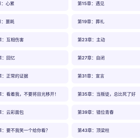
章：心累
第15章：遇见
章：噩耗
第19章：葬礼
章：互相伤害
第23章：主动
章：回忆
第27章：自闭
章：正常的证据
第31章：宣言
4章：看着我，不要将目光移开！
第35章：当叛徒，总比死了好
章：云彩面包
第39章：错位青春
章：要不我笑一个给你看？
第43章：顶梁柱