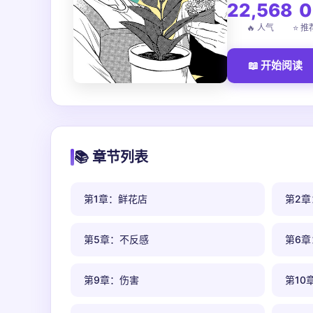
22,568
0
🔥 人气
⭐ 推
📖 开始阅读
📚 章节列表
第1章：鲜花店
第2章
第5章：不反感
第6章
第9章：伤害
第10