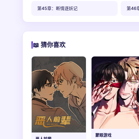
第45章：断情逐妖记
第46
📖 猜你喜欢
蒙眼游戏
恶人前辈