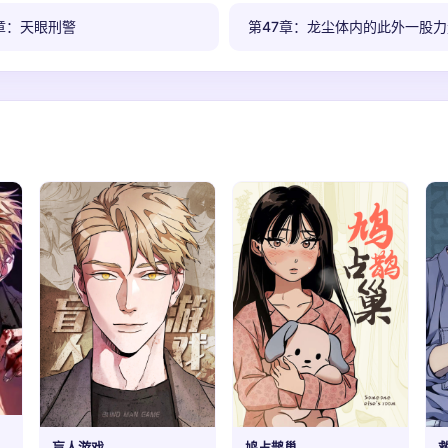
章：天眼刑警
第47章：龙尘体内的此外一股力
盲人游戏
鸠占鹊巢