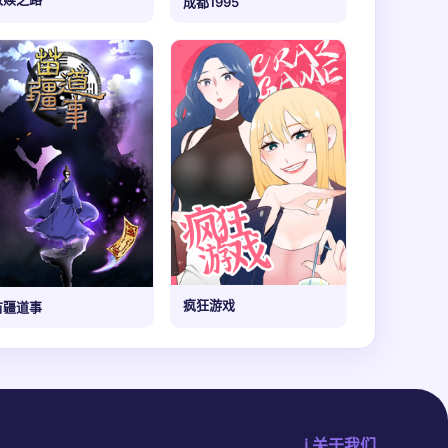
成都1995
疯狂游戏
苗疆道事
ℹ️ 关于我们