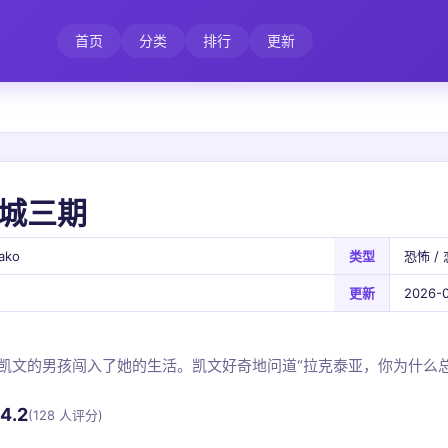
首页
分类
排行
更新
城三期
hako
类型
恐怖 / 
更新
2026-0
凯文的男孩闯入了她的生活。凯文好奇地问道“拉克泰亚，你为什么
4.2
(128 人评分)