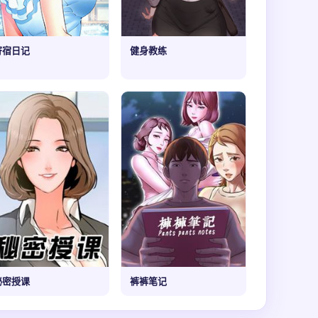
寄宿日记
健身教练
秘密授课
裤裤笔记