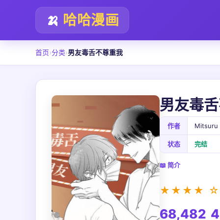
🍌
哈哈漫画
首页
›
分类
›
男友毒舌不尊重我
男友毒舌
作者
Mitsuru
状态
完结
📖 简介
★★★★ ☆
68,482
4