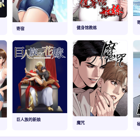
健身馆教练
寄宿
巨人族的新娘
魔咒