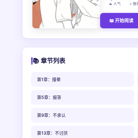
🔥 人气
⭐ 推
📖 开始阅读
📚 章节列表
第1章：撞晕
第5章：报答
第9章：不承认
第13章：不讨厌