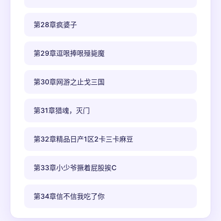
第28章疯婆子
第29章逗哏捧哏殛毙魔
第30章网游之止戈三国
第31章猎魂，灭门
第32章精品日产1区2卡三卡麻豆
第33章小少爷撅着屁股挨C
第34章信不信我吃了你