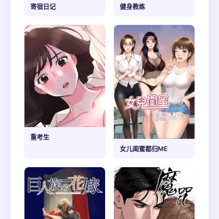
寄宿日记
健身教练
重考生
女儿闺蜜都归ME