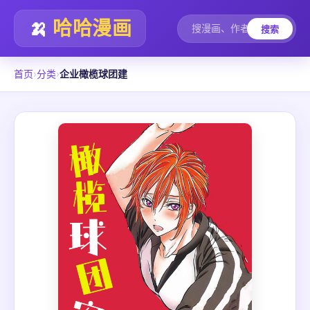
🍌
哈哈漫画
搜索
首页
›
分类
›
企业橄榄球团建