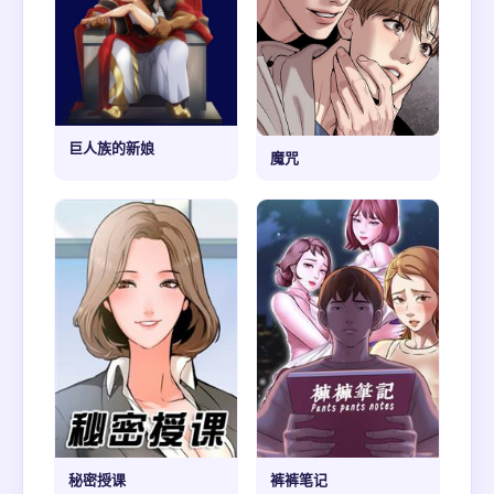
巨人族的新娘
魔咒
秘密授课
裤裤笔记