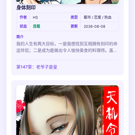
身体刻印
作者
HS
类型
都市 / 恋爱 / 热血
状态
连载
更新
2026-08-08
简介
我的人生有两大目标，一是我想找到互相拥有刻印的命
运伴侣；二是成为能做出令人愉快美食的料理师。虽然
第一个目标的实现遥遥无期，但是第二个目标正在稳步
进行中。大学毕业后，我顺利的进入一家理想的餐厅当
第147章：老爷子是皇
帮厨，只是万万没想到，厨艺没学成，我和师父的关系
倒是越来越奇怪了...