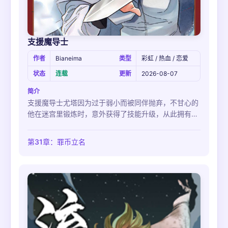
支援魔导士
作者
Bianeima
类型
彩虹 / 热血 / 恋爱
状态
连载
更新
2026-08-07
简介
支援魔导士尤塔因为过于弱小而被同伴抛弃，不甘心的
他在迷宫里锻炼时，意外获得了技能升级，从此拥有了
特殊的力量。他以此为基础，认识了许多新伙伴，并展
开了冒险...
第31章：罪币立名