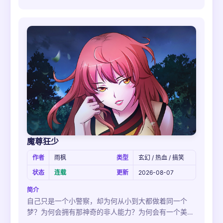
魔尊狂少
作者
雨枫
类型
玄幻 / 热血 / 搞笑
状态
连载
更新
2026-08-07
简介
自己只是一个小警察，却为何从小到大都做着同一个
梦？为何会拥有那神奇的非人能力？为何会有一个美丽
女子在他脑海中挥之不去…鬼节来临，杨元亨决定去梦