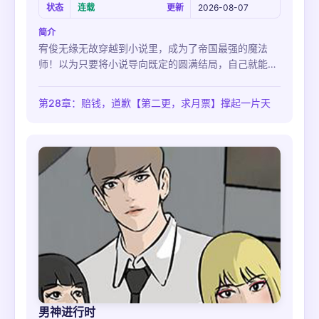
状态
连载
更新
2026-08-07
简介
宥俊无缘无故穿越到小说里，成为了帝国最强的魔法
师！以为只要将小说导向既定的圆满结局，自己就能回
到原本的世界。没想到有一天，宥俊遇到了想置他于死
地的恶女-赛莉亚！现在的他，不仅再次面临生命危
第28章：赔钱，道歉【第二更，求月票】撑起一片天
险，还得成功收服赛莉亚才能让自己继续在小说里活
命！
男神进行时