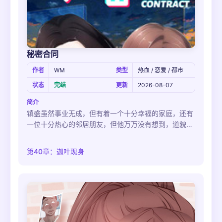
秘密合同
作者
WM
类型
热血 / 恋爱 / 都市
状态
完结
更新
2026-08-07
简介
镇盛虽然事业无成，但有着一个十分幸福的家庭，还有
一位十分热心的邻居朋友，但他万万没有想到，道貌岸
然的邻居胜谨竟然与他的妻子恩音在背后有着不为人知
的不正当关系！而事件的起因竟都是因为他与那一纸合
第40章：迦叶现身
同...