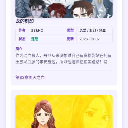
龙的刻印
作者
SS&HC
类型
恋爱 / 玄幻 / 热血
状态
连载
更新
2026-08-07
简介
作为混血狼人，丹尼从来没想过自己有资格能站在拥有
王族龙血脉的李安身边，所以他选择卷铺盖跑路！没想
到仅一年后，李安带着满腔愤怒杀到丹尼面前，并宣告
——我，可是你的未婚夫！
第83章炎天之血