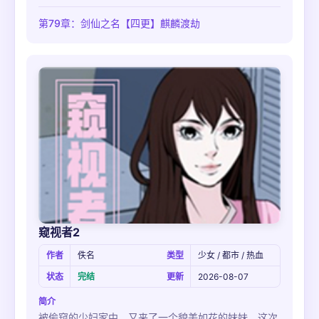
中的兰若寺探一探究竟！然而他万万没想到……
第79章：剑仙之名【四更】麒麟渡劫
窥视者2
作者
佚名
类型
少女 / 都市 / 热血
状态
完结
更新
2026-08-07
简介
被偷窥的少妇家中，又来了一个貌美如花的妹妹，这次