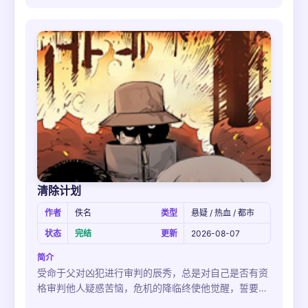
清除计划
作者
佚名
类型
悬疑 / 热血 / 都市
状态
完结
更新
2026-08-07
简介
受命于父对凶犯进行审判的辰秀，总是对自己是否有资
格审判他人疑惑苦恼，危机的降临终使他觉醒，誓要铲
除邪恶。