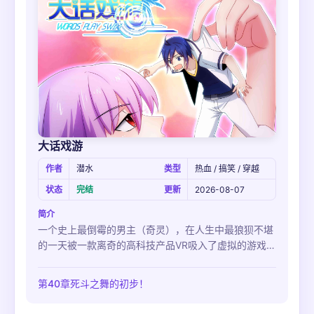
大话戏游
作者
潜水
类型
热血 / 搞笑 / 穿越
状态
完结
更新
2026-08-07
简介
一个史上最倒霉的男主（奇灵），在人生中最狼狈不堪
的一天被一款离奇的高科技产品VR吸入了虚拟的游戏世
界里面，懵逼的男主起初完全无法接受这个事实，因此
在游戏世界里闹了不少笑话。但后来，男主不得不接受
第40章死斗之舞的初步！
身在游戏世界中的事实，只好为了生存去做任务、去升
级、去搞装备、去挖矿、去调戏美女NPCrn