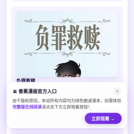
负罪救赎
作者
NTL
类型
军事 / 都市 / 恋爱
🍌 香蕉漫画官方入口
✕
状态
完结
更新
2026-08-06
由于版权原因，本站所有内容均为绿色删减漫本，如需体验
完整版在线阅读
请点击下方立即观看按钮！
简介
警察与黑手党，正义与邪恶的交织，明明是生来便注定
立即观看
→
是对手的两人，却因为感情而走到一起，当立场的天秤
开始摇摆不定，对立的两人又该何去何从……？