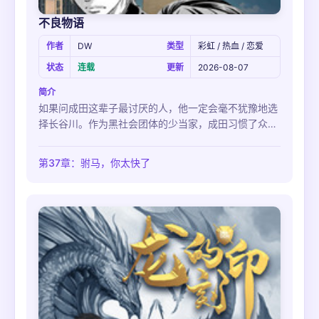
不良物语
作者
DW
类型
彩虹 / 热血 / 恋爱
状态
连载
更新
2026-08-07
简介
如果问成田这辈子最讨厌的人，他一定会毫不犹豫地选
择长谷川。作为黑社会团体的少当家，成田习惯了众人
对自己的俯首称臣，唯独长谷川，这个作为自己副手的
男人永远都是一张不苟言笑的扑克脸……真是越看越让
第37章：驸马，你太快了
人觉得碍眼啊...！