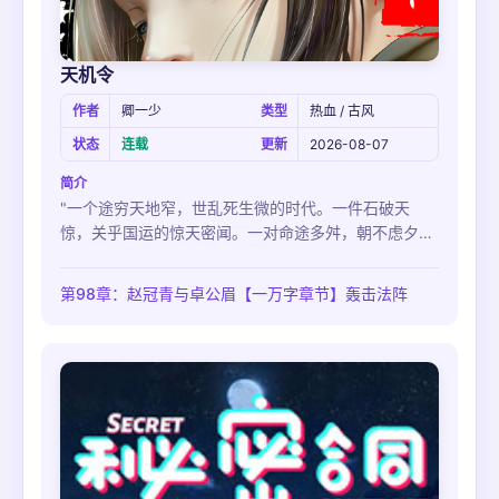
天机令
作者
卿一少
类型
热血 / 古风
状态
连载
更新
2026-08-07
简介
"一个途穷天地窄，世乱死生微的时代。一件石破天
惊，关乎国运的惊天密闻。一对命途多舛，朝不虑夕的
师徒。临溪之行……滔天杀戮……命中注定……。今古
事，英雄泪，老相催。长恨夕阳西去，晚潮回……。再
第98章：赵冠青与卓公眉【一万字章节】轰击法阵
回首，世间万事，皆为造化弄人，缘也命也。"