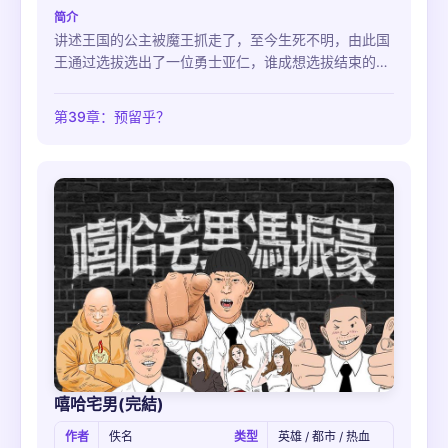
简介
讲述王国的公主被魔王抓走了，至今生死不明，由此国
王通过选拔选出了一位勇士亚仁，谁成想选拔结束的第
一天，勇者竟然...
第39章：预留乎？
嘻哈宅男(完結)
作者
佚名
类型
英雄 / 都市 / 热血