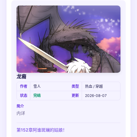
龙裔
作者
雪人
类型
热血 / 穿越
状态
完结
更新
2026-08-07
简介
内详
第152章阿谁斑斓的姑娘！