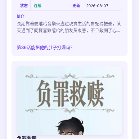
状态
连载
更新
2026-08-07
简介
長期靠著聽嘻哈音樂來逃避現實生活的魯蛇馮振豪，某
天遇到了同樣喜歡嘻哈的朋友黃東憲，不旦敞開了心
門，也開始重新正視自己對嘻哈的熱情。
第36话能把他的肚子打爆吗？
负罪救赎