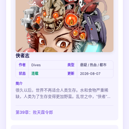
侠者志
作者
Dives
类型
悬疑 / 热血 / 都市
状态
连载
更新
2026-08-07
简介
很久以后，世界不再适合人类生存。水和食物严重稀
缺，人类为了生存变得更加野蛮。乱世之中，”侠者“出
现 … 然而，”侠者“的出现能否改变这个乱世呢？
第39章：败天霖令郎