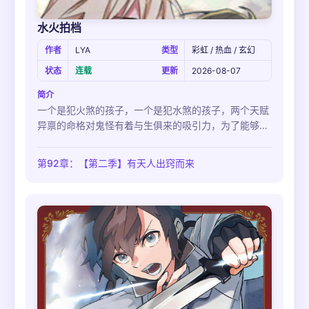
水火拍档
作者
LYA
类型
彩虹 / 热血 / 玄幻
状态
连载
更新
2026-08-07
简介
一个是犯火煞的孩子，一个是犯水煞的孩子，两个天赋
异禀的命格对鬼怪有着与生俱来的吸引力，为了能够发
挥自己的天赋，两人踏上了成为驱魔师之路，只是——
想从驱魔师学校毕业也太难了吧！！！
第92章：【第二季】有天人出窍而来