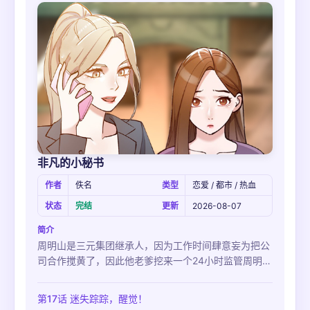
非凡的小秘书
作者
佚名
类型
恋爱 / 都市 / 热血
状态
完结
更新
2026-08-07
简介
周明山是三元集团继承人，因为工作时间肆意妄为把公
司合作搅黄了，因此他老爹挖来一个24小时监管周明山
的秘书蒋小英，想让他回归正道，但这个漂亮的秘书武
力值似乎很高？
第17话 迷失踪踪，醒觉！