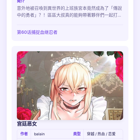
简介
意外地被召喚到異世界的上班族宮本竟然成為了「傳說
中的勇者」？！區區大叔真的能夠帶著夥伴們一起打敗
大魔王、拯救世界嗎？
第60话捕捉血继忍者
宫廷恶女
作者
balain
类型
穿越 / 热血 / 恋爱