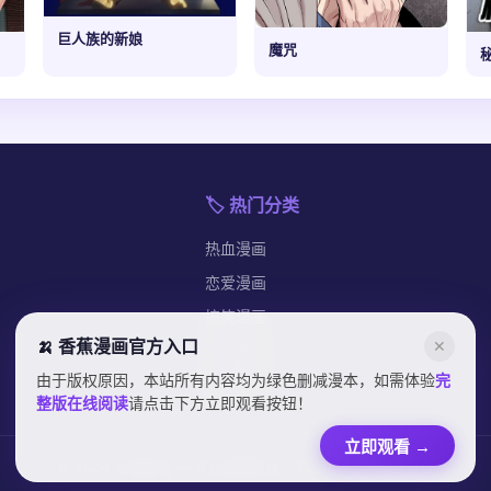
巨人族的新娘
魔咒
🏷️ 热门分类
热血漫画
恋爱漫画
搞笑漫画
🍌 香蕉漫画官方入口
✕
都市漫画
由于版权原因，本站所有内容均为绿色删减漫本，如需体验
完
纯爱漫画
整版在线阅读
请点击下方立即观看按钮！
立即观看
→
© 2024 哈哈漫画 — 专注漫画阅读 · 下拉式体验 · 每日更新