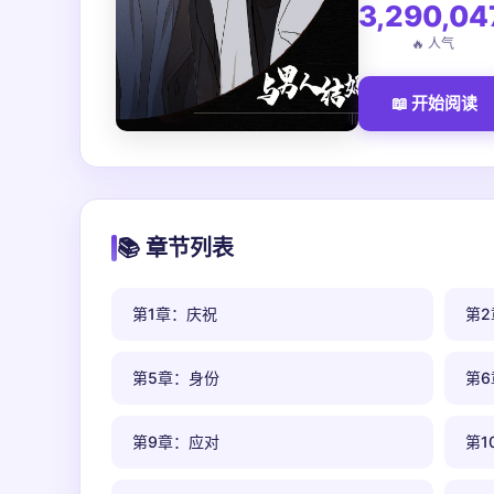
3,290,04
🔥 人气
📖 开始阅读
📚 章节列表
第1章：庆祝
第
第5章：身份
第
第9章：应对
第1