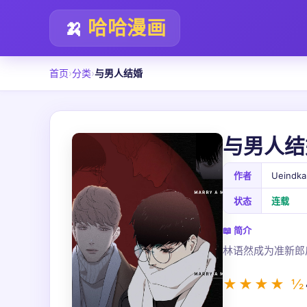
🍌
哈哈漫画
首页
›
分类
›
与男人结婚
与男人结
作者
Ueindka
状态
连载
📖 简介
林语然成为准新郎
★★★★ ½