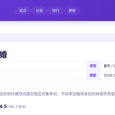
首页
分类
排行
更新
婚
类型
都市 / 
更新
2026-0
后庆祝时偶然间遇见暗恋对象李剑，不知李剑暗地身份的林语然凭借
4.5
(198 人评分)