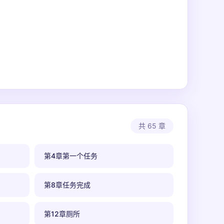
共 65 章
第4章第一个任务
第8章任务完成
第12章厕所