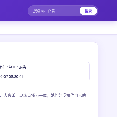
搜索
都市 / 热血 / 搞笑
7-07 06:30:01
、大逃杀、现场直播为一体，她们能掌握住自己的