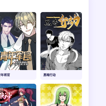
青年将官
黑暗行动