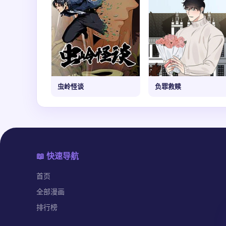
虫岭怪谈
负罪救赎
📖 快速导航
首页
全部漫画
排行榜