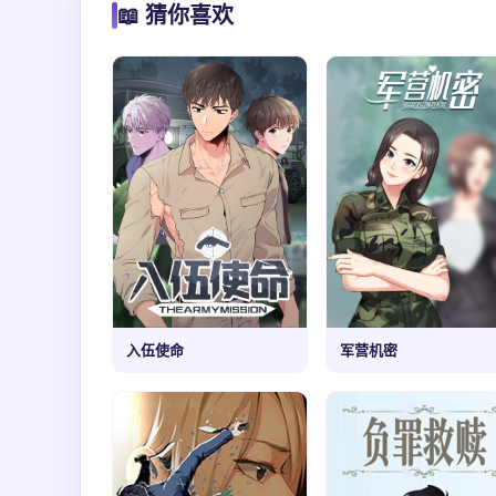
📖 猜你喜欢
入伍使命
军营机密