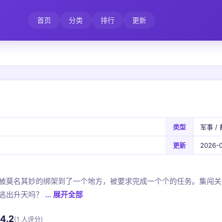
首页
分类
排行
更新
类型
军事 / 
更新
2026-0
被莫名其妙的绑架到了一个地方，被要求完成一个个的任务。集闯关
逃出升天吗？
... 展开全部
4.2
(1 人评分)