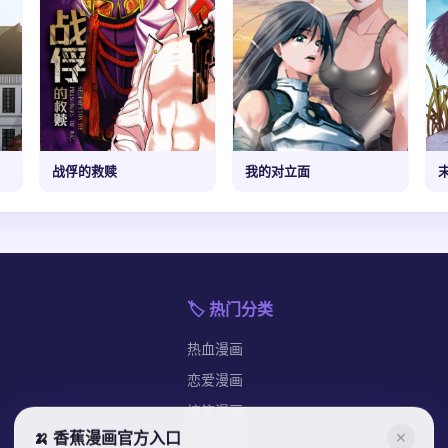
战俘的救赎
我的对立面
🏷️ 热门分类
热血漫画
恋爱漫画
搞笑漫画
🍌 香蕉漫画官方入口
✕
都市漫画