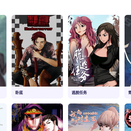
卧底
逃脱任务