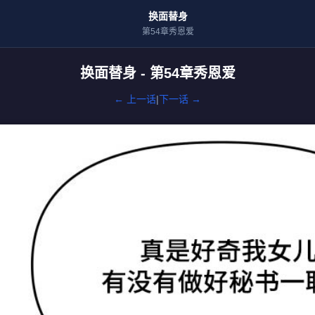
换面替身
第54章秀恩爱
换面替身 - 第54章秀恩爱
← 上一话
|
下一话 →