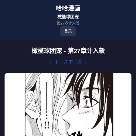
哈哈漫画
橄榄球团宠
第27章计入彀
目录
橄榄球团宠 - 第27章计入彀
← 上一话
|
下一话 →