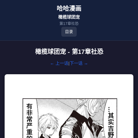
哈哈漫画
橄榄球团宠
第17章社恐
目录
橄榄球团宠 - 第17章社恐
← 上一话
|
下一话 →