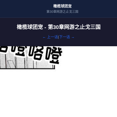
橄榄球团宠
第30章网游之止戈三国
橄榄球团宠 - 第30章网游之止戈三国
← 上一话
|
下一话 →