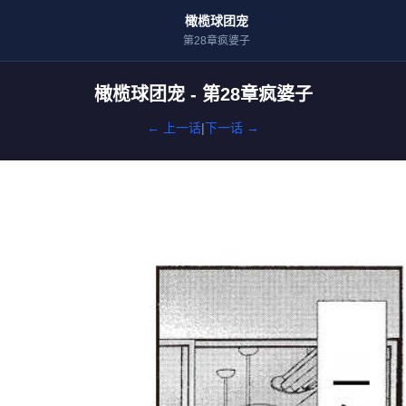
橄榄球团宠
第28章疯婆子
橄榄球团宠 - 第28章疯婆子
← 上一话
|
下一话 →