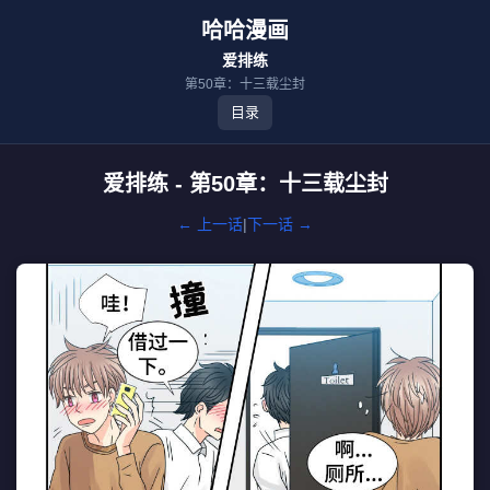
哈哈漫画
爱排练
第50章：十三载尘封
目录
爱排练 - 第50章：十三载尘封
← 上一话
|
下一话 →