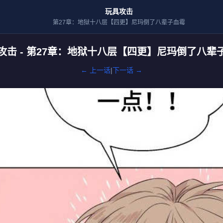
玩具攻击
第27章：地狱十八层【四更】尼玛倒了八辈子血霉
攻击 - 第27章：地狱十八层【四更】尼玛倒了八辈
← 上一话
|
下一话 →