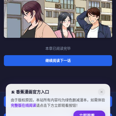
本章已阅读完毕
继续阅读下一话
🍌 香蕉漫画官方入口
✕
由于版权原因，本站所有内容均为绿色删减漫本，如需体验
上一话
完整版在线阅读
请点击下方立即观看按钮！
章节列表
立即观看
→